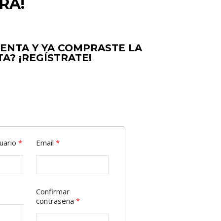
RA!
UENTA Y YA COMPRASTE LA
A? ¡REGÍSTRATE!
uario
*
Email
*
Confirmar
contraseña
*