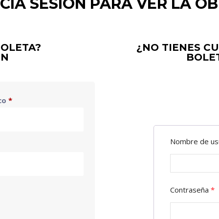
NICIA SESIÓN PARA VER LA OB
BOLETA?
¿NO TIENES C
ÓN
BOLET
Obligatorio
ico
*
Nombre de us
Contraseña
*