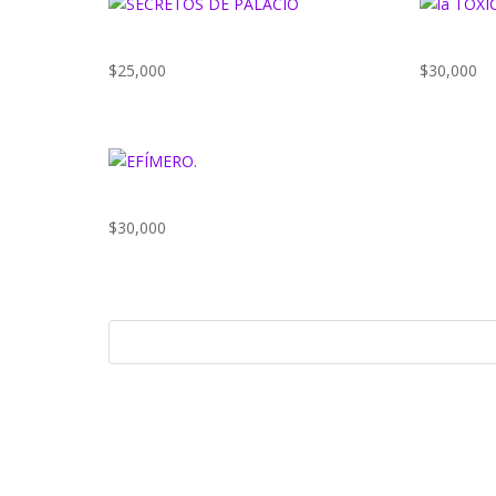
SECRETOS DE PALACIO
LA TÓXI
$
25,000
$
30,000
EFÍMERO.
$
30,000
COMENTARIOS RECIENTES