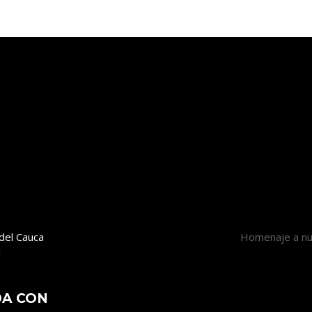
 del Cauca
Homenaje a n
1
DA CON